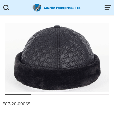


Gazelle Enterprises Ltd.
EC7-20-00065